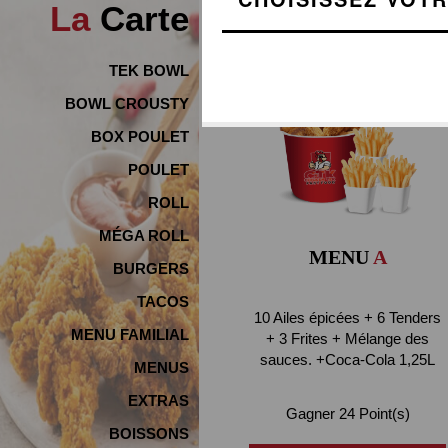
La
Carte
TEK BOWL
BOWL CROUSTY
BOX POULET
POULET
ROLL
MÉGA ROLL
MENU
A
BURGERS
TACOS
10 Ailes épicées + 6 Tenders
MENU FAMILIAL
+ 3 Frites + Mélange des
sauces. +Coca-Cola 1,25L
MENUS
EXTRAS
Gagner 24 Point(s)
BOISSONS