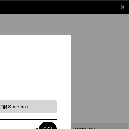
×
×
Panier