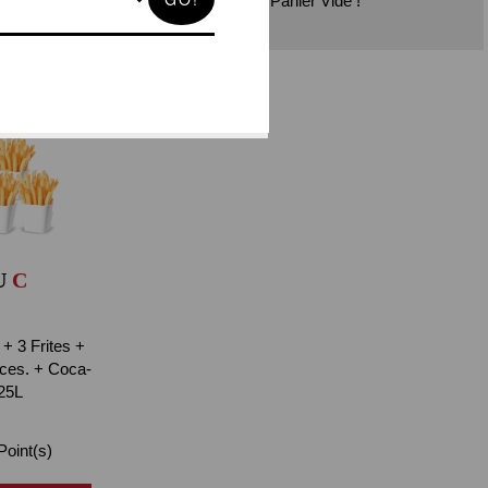
Panier Vide !
U
C
 + 3 Frites +
ces. + Coca-
25L
oint(s)