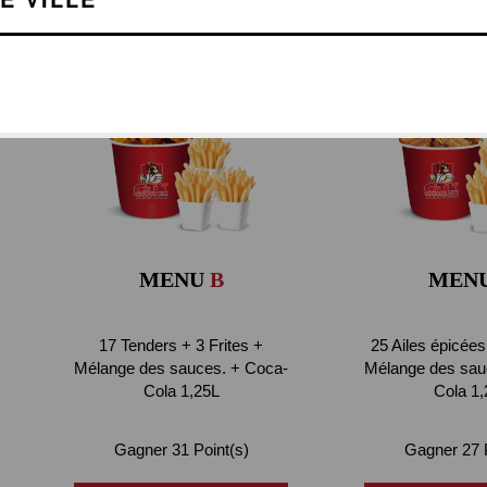
MENU FAMILIAL
MENU
B
MEN
17 Tenders + 3 Frites +
25 Ailes épicées
Mélange des sauces. + Coca-
Mélange des sau
Cola 1,25L
Cola 1,
Gagner 31 Point(s)
Gagner 27 P