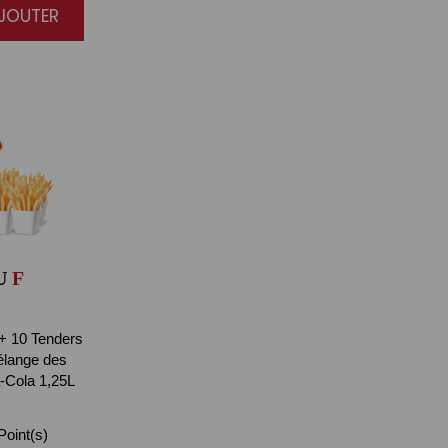
AJOUTER
U
F
 + 10 Tenders
élange des
-Cola 1,25L
oint(s)