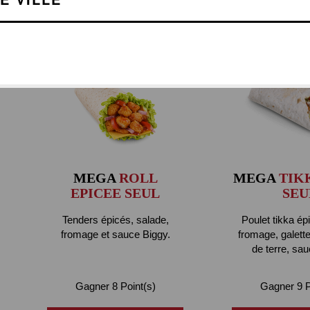
MÉGA ROLL
MEGA
ROLL
MEGA
TIK
EPICEE SEUL
SEU
Tenders épicés, salade,
Poulet tikka ép
fromage et sauce Biggy.
fromage, galet
de terre, sau
Gagner 8 Point(s)
Gagner 9 P