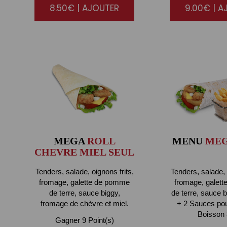
8.50€ | AJOUTER
9.00€ | A
MEGA
ROLL
MENU
MEG
CHEVRE MIEL SEUL
Tenders, salade, oignons frits,
Tenders, salade, 
fromage, galette de pomme
fromage, galet
de terre, sauce biggy,
de terre, sauce b
fromage de chèvre et miel.
+ 2 Sauces pour
Boisson 
Gagner 9 Point(s)