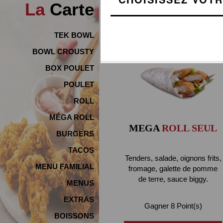
La
Carte
TEK BOWL
BOWL CROUSTY
BOX POULET
POULET
ROLL
MÉGA ROLL
MEGA
ROLL SEUL
BURGERS
TACOS
Tenders, salade, oignons frits,
MENU FAMILIAL
fromage, galette de pomme
de terre, sauce biggy.
MENUS
EXTRAS
Gagner 8 Point(s)
BOISSONS