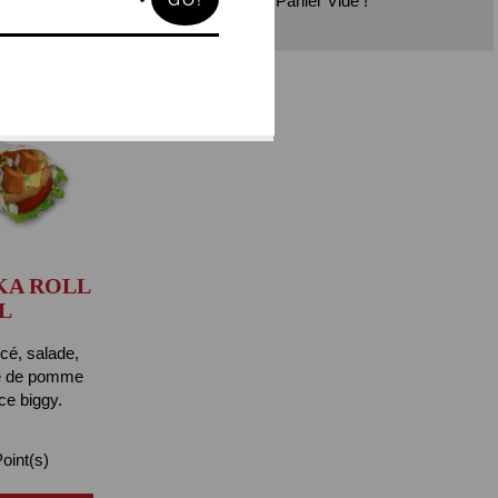
Panier Vide !
KA ROLL
L
icé, salade,
te de pomme
ce biggy.
oint(s)