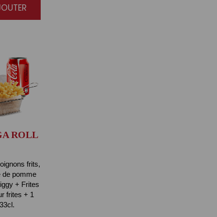
JOUTER
A ROLL
oignons frits,
te de pomme
iggy + Frites
 frites + 1
33cl.