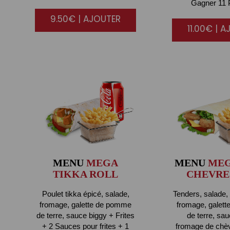
Gagner 11 P
9.50€ | AJOUTER
11.00€ | 
MENU
MEGA
MENU
MEG
TIKKA ROLL
CHEVRE
Poulet tikka épicé, salade,
Tenders, salade, 
fromage, galette de pomme
fromage, galet
de terre, sauce biggy + Frites
de terre, sau
+ 2 Sauces pour frites + 1
fromage de chèv