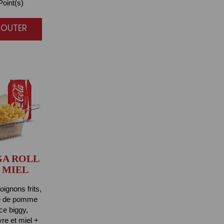
oint(s)
AJOUTER
A ROLL
 MIEL
oignons frits,
te de pomme
ce biggy,
re et miel +