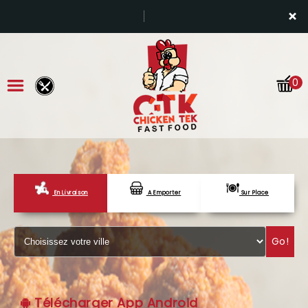
×
0
En Livraison
A Emporter
Sur Place
ACCUEIL
LA CARTE
Go!
VOTRE COMPTE
NOTRE RESTAURANT
Télécharger App Android