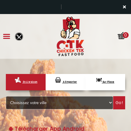
×
0
En Livraison
A Emporter
Sur Place
ACCUEIL
LA CARTE
Go!
VOTRE COMPTE
NOTRE RESTAURANT
Télécharger App Android