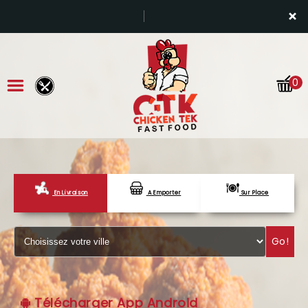
×
0
En Livraison
A Emporter
Sur Place
ACCUEIL
LA CARTE
Go!
VOTRE COMPTE
NOTRE RESTAURANT
Télécharger App Android