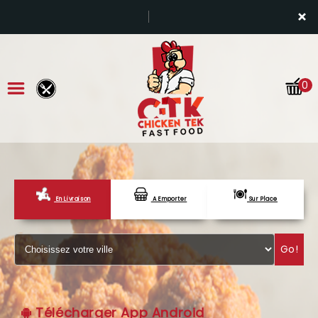
×
0
En Livraison
A Emporter
Sur Place
ACCUEIL
LA CARTE
Go!
VOTRE COMPTE
NOTRE RESTAURANT
Télécharger App Android