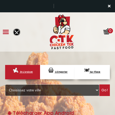
×
0
En Livraison
A Emporter
Sur Place
ACCUEIL
LA CARTE
Go!
VOTRE COMPTE
NOTRE RESTAURANT
Télécharger App Android