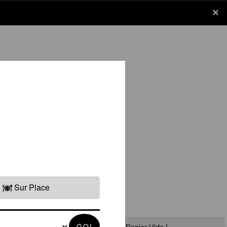
×
×
Panier