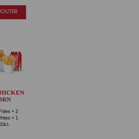
AJOUTER
CHICKEN
ORN
rites + 2
rites + 1
33cl.