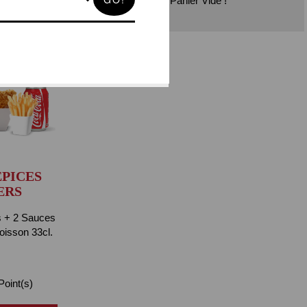
Panier Vide !
EPICES
ERS
s + 2 Sauces
Boisson 33cl.
oint(s)