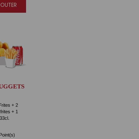
JOUTER
NUGGETS
rites + 2
rites + 1
33cl.
oint(s)