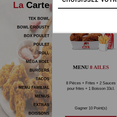
La
Carte
TEK BOWL
BOWL CROUSTY
BOX POULET
POULET
ROLL
MÉGA ROLL
MENU
8 AILES
BURGERS
TACOS
8 Pièces + Frites + 2 Sauces
MENU FAMILIAL
pour frites + 1 Boisson 33cl.
MENUS
EXTRAS
Gagner 10 Point(s)
BOISSONS