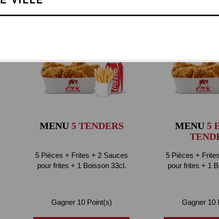
BOX POULET
MENU
5 TENDERS
MENU
5 
TEND
5 Pièces + Frites + 2 Sauces
5 Pièces + Frite
pour frites + 1 Boisson 33cl.
pour frites + 1 
Gagner 10 Point(s)
Gagner 10 P