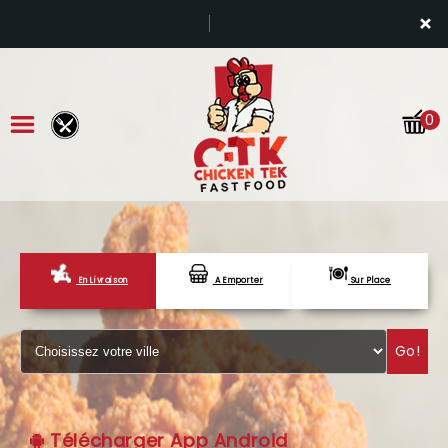
×
0
En Livraison
A Emporter
Sur Place
ACCUEIL
LA CARTE
Go!
VOTRE COMPTE
NOTRE RESTAURANT
Télécharger App Android