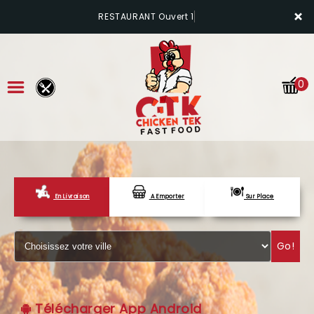
×
RESTAURANT Ouvert 1
0
En Livraison
A Emporter
Sur Place
ACCUEIL
LA CARTE
Go!
VOTRE COMPTE
NOTRE RESTAURANT
Télécharger App Android