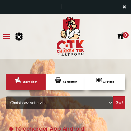
×
0
En Livraison
A Emporter
Sur Place
ACCUEIL
LA CARTE
Go!
VOTRE COMPTE
NOTRE RESTAURANT
Télécharger App Android